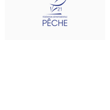
Fédération de la Côte d'Or
pour la Pêche et la
Protection du Milieu
Aquatique
4 rue louis Neel
21000 DIJON
Téléphone :
03.80.57.11.15
Fax :
03.80.55.51.21
Email :
comptabilite@fedepeche21.com
http://www.fedepeche21.com