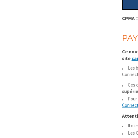
CPMA =
PAY
Ce nou
site
ca
Les b
Connect,
Ces d
supérie
Pour 
Connec
Attent
Il n’
Les 