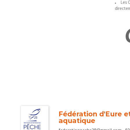
Les 
directem
Fédération d'Eure et
aquatique
federationpeche28@gmail.com - 02.