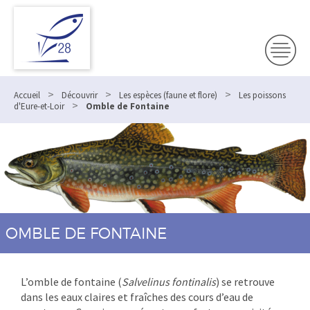
>
>
>
Accueil
Découvrir
Les espèces (faune et flore)
Les poissons
>
d'Eure-et-Loir
Omble de Fontaine
OMBLE DE FONTAINE
L’omble de fontaine (
Salvelinus fontinalis
) se retrouve
dans les eaux claires et fraîches des cours d’eau de