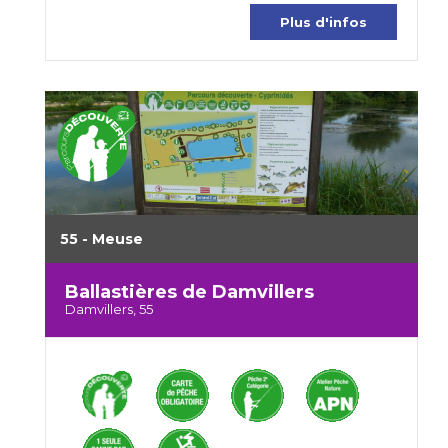
Plus d'infos
55 - Meuse
Ballastières de Damvillers
Damvillers, 55