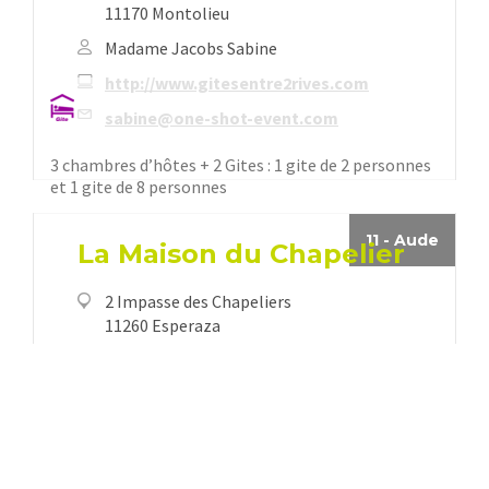
4-6 personnes
Gîtes entre 2 Rives
6 Rue d'Alzonne
11170 Montolieu
Madame Jacobs Sabine
http://www.gitesentre2rives.com
sabine@one-shot-event.com