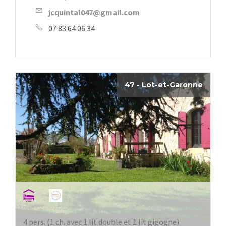
jcquintal047@gmail.com
07 83 64 06 34
47 - Lot-et-Garonne
4 pers. (1 ch. avec 1 lit double et 1 lit gigogne)