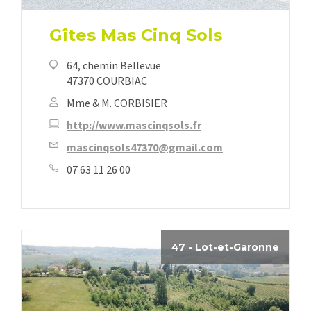
Gîtes Mas Cinq Sols
64, chemin Bellevue
47370 COURBIAC
Mme & M. CORBISIER
http://www.mascinqsols.fr
mascinqsols47370@gmail.com
07 63 11 26 00
47 - Lot-et-Garonne