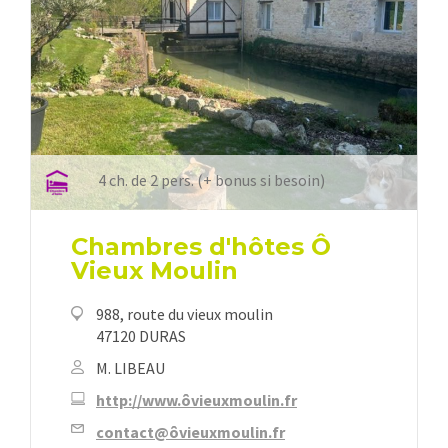
4 ch. de 2 pers. (+ bonus si besoin)
Chambres d'hôtes Ô
Vieux Moulin
988, route du vieux moulin
47120 DURAS
M. LIBEAU
http://www.ôvieuxmoulin.fr
contact@ôvieuxmoulin.fr