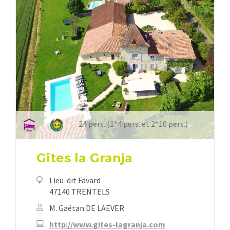
24 pers. (1*4 pers. et 2*10 pers.)
Gîtes la Granja
Lieu-dit Favard
47140 TRENTELS
M. Gaëtan DE LAEVER
http://www.gites-lagranja.com