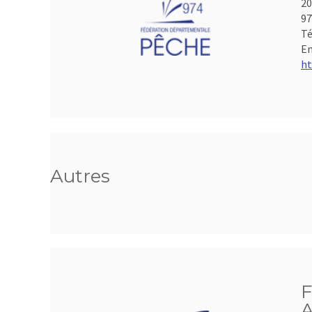
20
97
Té
Em
ht
Autres
F
A