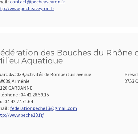
ail :
contact@pecheaveyron.fr
tp://www.pecheaveyron.fr
édération des Bouches du Rhône d
ilieu Aquatique
parc d&#039,activités de Bompertuis avenue
Présid
#039,Arménie
8753 C
3120 GARDANNE
léphone :
04.42.26.59.15
x :
04.42.27.71.64
ail :
federationpeche13@gmail.com
tp://www.peche13.fr/