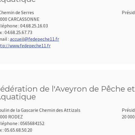
Chemin de Serres
Présid
1000 CARCASSONNE
léphone :
04.68.25.16.03
x :
04.68.25.67.73
ail :
accueil@fedepeche11.fr
tp://www.fedepeche11.fr
édération de l'Aveyron de Pêche et
quatique
ulin de la Gascarie Chemin des Attizals
Présid
2000 RODEZ
20 000
léphone :
0565684152
x :
05.65.68.50.20