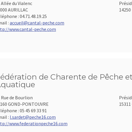
 Allée du Vialenc
Présid
000 AURILLAC
14250 
léphone :
04.71.48.19.25
ail :
accueil@cantal-peche.com
tp://www.cantal-peche.com
édération de Charente de Pêche et
quatique
 Rue de Bourlion
Présid
6160 GOND-PONTOUVRE
15311 
léphone :
05 45 69 33 91
ail :
l.sardet@peche16.com
tp://www.federationpeche16.com