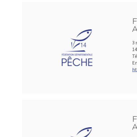
F
A
3 
1
Té
Em
ht
F
A