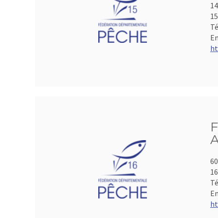
14
15
Té
Em
ht
F
A
60
1
Té
Em
ht