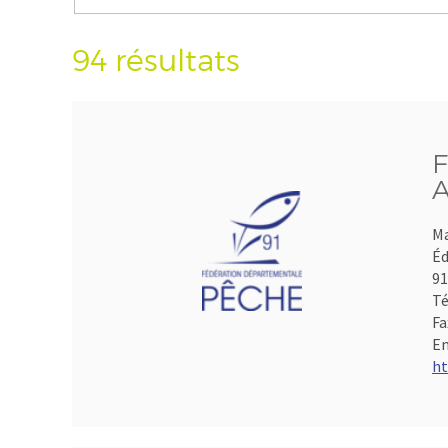
94 résultats
F
A
Ma
Éd
9
Té
Fa
Em
ht