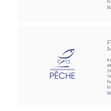
Em
ht
F
M
8 
d&
1
Té
Fa
Em
ht