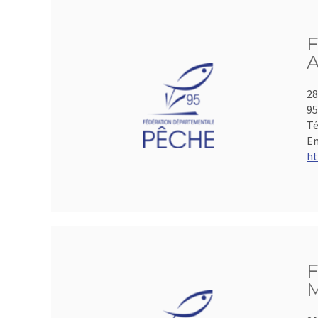
F
A
28
95
Té
Em
ht
F
M