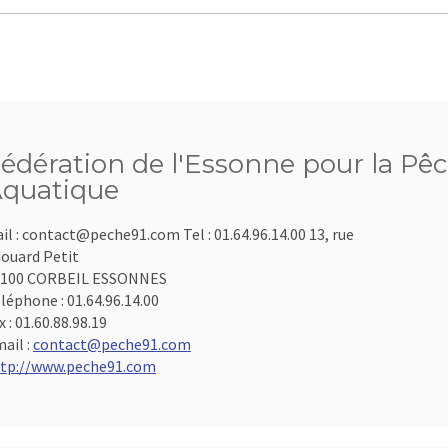
édération de l'Essonne pour la Pêc
quatique
il : contact@peche91.com Tel : 01.64.96.14.00 13, rue
ouard Petit
1100 CORBEIL ESSONNES
léphone :
01.64.96.14.00
x :
01.60.88.98.19
ail :
contact@peche91.com
tp://www.peche91.com