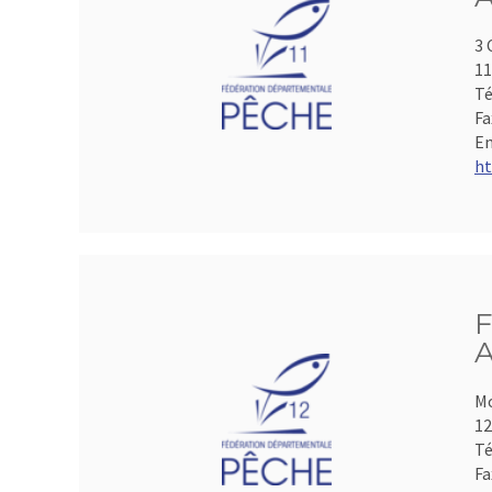
3 
1
Té
Fa
Em
ht
F
A
Mo
1
Té
Fa