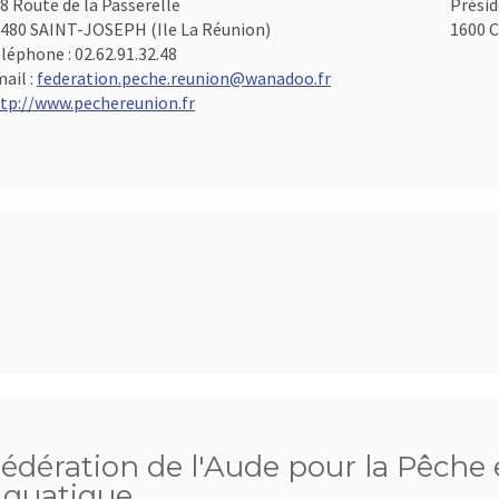
8 Route de la Passerelle
Présid
480 SAINT-JOSEPH (Ile La Réunion)
1600 C
léphone :
02.62.91.32.48
ail :
federation.peche.reunion@wanadoo.fr
tp://www.pechereunion.fr
édération de l'Aude pour la Pêche e
quatique