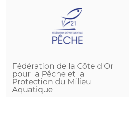
Fédération de la Côte d'Or
pour la Pêche et la
Protection du Milieu
Aquatique
4 rue louis Neel
21000 DIJON
Téléphone :
03.80.57.11.15
Fax :
03.80.55.51.21
Email :
comptabilite@fedepeche21.com