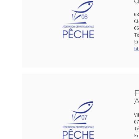
d
68
Cl
06
Té
Em
ht
F
A
Vi
07
Té
Em