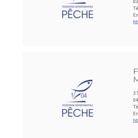
0
Té
Em
ht
F
M
3 
04
Té
Em
ht