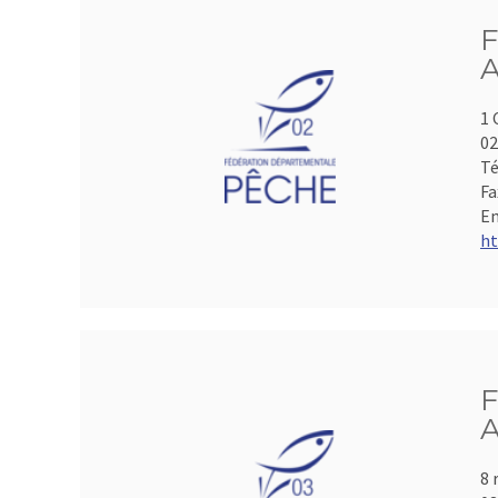
F
A
1 
0
Té
Fa
Em
ht
F
A
8 