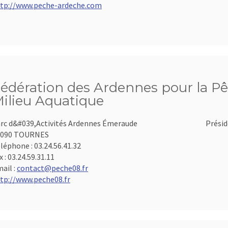
tp://www.peche-ardeche.com
édération des Ardennes pour la Pê
ilieu Aquatique
rc d&#039,Activités Ardennes Émeraude
Présid
8090 TOURNES
léphone :
03.24.56.41.32
x :
03.24.59.31.11
ail :
contact@peche08.fr
tp://www.peche08.fr