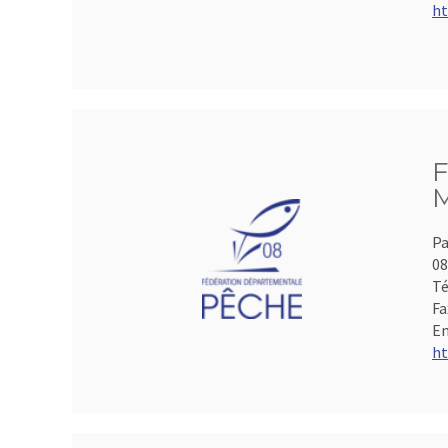
ht
F
M
Pa
0
Té
Fa
Em
ht