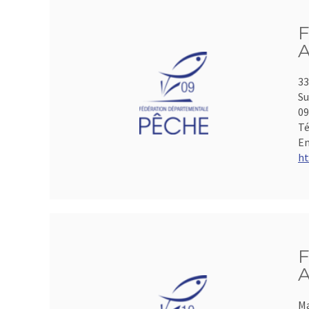
F
A
33
Su
0
Té
Em
ht
F
A
Ma