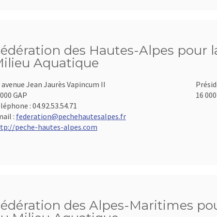
édération des Hautes-Alpes pour la
ilieu Aquatique
 avenue Jean Jaurès Vapincum II
Présid
000 GAP
16 000
léphone :
04.92.53.54.71
ail :
federation@pechehautesalpes.fr
tp://peche-hautes-alpes.com
édération des Alpes-Maritimes pour