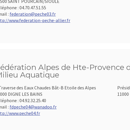
3500 SAINT POURCAIN/SIOULE
léphone :
04.70.47.51.55
ail :
federation@peche03.fr
tp://www.federation-peche-allier.fr
édération Alpes de Hte-Provence d
ilieu Aquatique
Traverse des Eaux Chaudes Bât-B Etoile des Alpes
Présid
000 DIGNE LES BAINS
11000 
léphone :
04.92.32.25.40
ail :
fdpeche04@wanadoo.fr
tp://www.peche04.fr