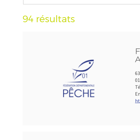
94 résultats
F
A
63
01
Té
Em
ht