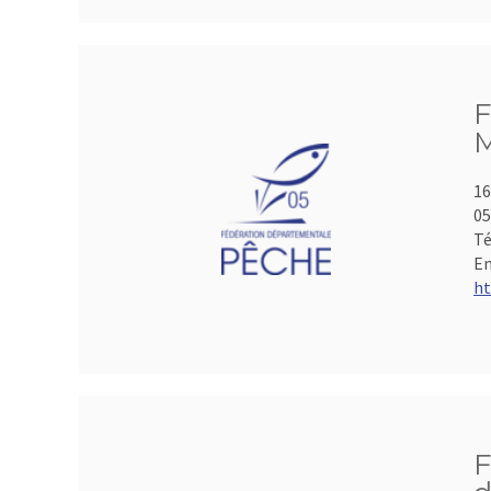
F
M
16
05
Té
Em
ht
F