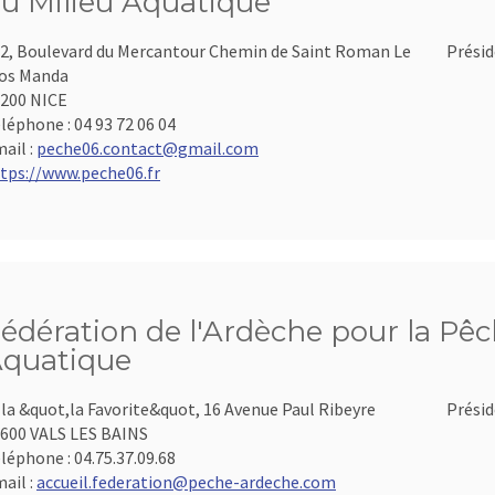
u Milieu Aquatique
2, Boulevard du Mercantour Chemin de Saint Roman Le
Présid
os Manda
200 NICE
léphone :
04 93 72 06 04
ail :
peche06.contact@gmail.com
tps://www.peche06.fr
édération de l'Ardèche pour la Pêch
quatique
lla &quot,la Favorite&quot, 16 Avenue Paul Ribeyre
Présid
600 VALS LES BAINS
léphone :
04.75.37.09.68
ail :
accueil.federation@peche-ardeche.com