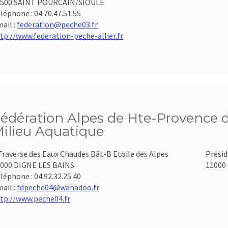
3500 SAINT POURCAIN/SIOULE
léphone :
04.70.47.51.55
ail :
federation@peche03.fr
tp://www.federation-peche-allier.fr
édération Alpes de Hte-Provence d
ilieu Aquatique
Traverse des Eaux Chaudes Bât-B Etoile des Alpes
Présid
000 DIGNE LES BAINS
11000 
léphone :
04.92.32.25.40
ail :
fdpeche04@wanadoo.fr
tp://www.peche04.fr