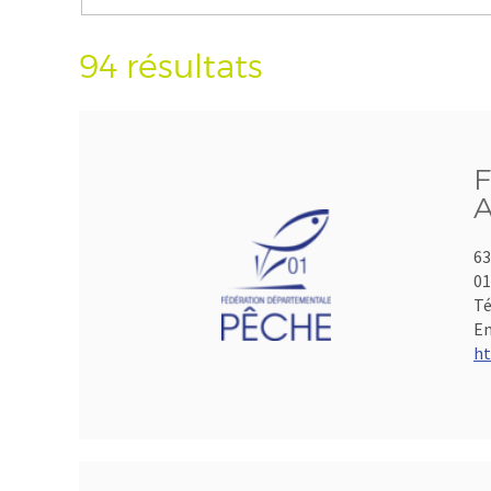
94 résultats
F
A
63
01
Té
Em
ht