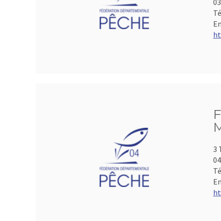
0
Té
Em
ht
F
M
3 
04
Té
Em
ht