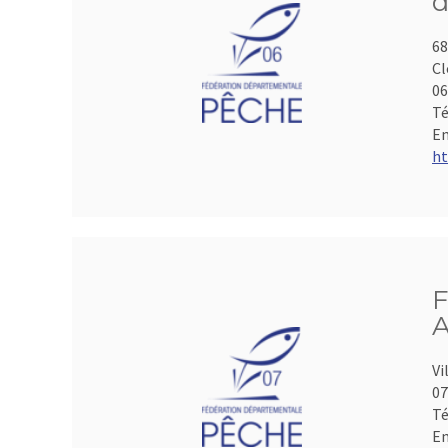
d
68
Cl
06
Té
Em
ht
F
A
Vi
07
Té
Em