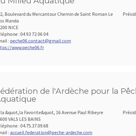
u Milieu Aquatique
2, Boulevard du Mercantour Chemin de Saint Roman Le
Présid
os Manda
200 NICE
léphone :
04 93 72 06 04
ail :
peche06.contact@gmail.com
tps://www.peche06.fr
édération de l'Ardèche pour la Pêch
quatique
lla &quot,la Favorite&quot, 16 Avenue Paul Ribeyre
Présid
600 VALS LES BAINS
léphone :
04.75.37.09.68
ail :
accueil.federation@peche-ardeche.com