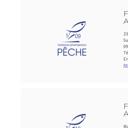
F
A
33
Su
0
Té
Em
ht
F
A
Ma