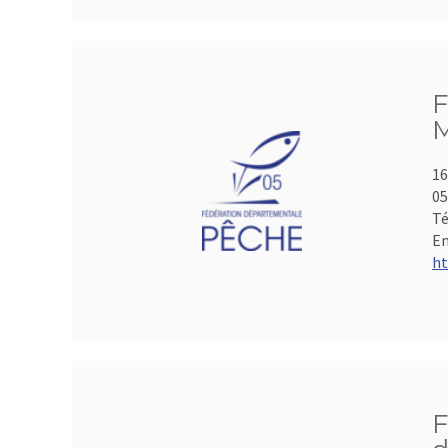
F
M
16
05
Té
Em
ht
F