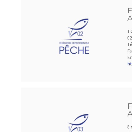
F
A
1 
0
Té
Fa
Em
ht
F
A
8 