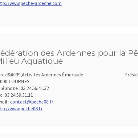
tp://www.peche-ardeche.com
édération des Ardennes pour la Pê
ilieu Aquatique
rc d&#039,Activités Ardennes Émeraude
Présid
8090 TOURNES
léphone :
03.24.56.41.32
x :
03.24.59.31.11
ail :
contact@peche08.fr
tp://www.peche08.fr