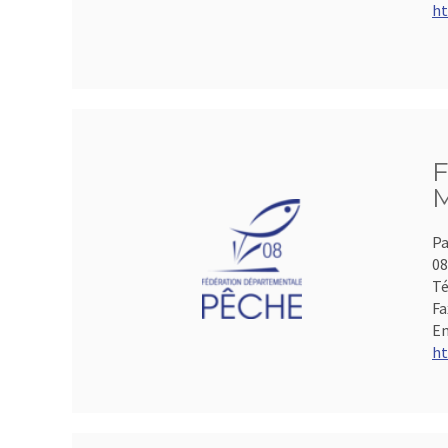
ht
F
M
Pa
0
Té
Fa
Em
ht