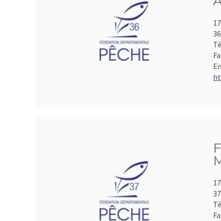
A
17
3
Té
Fa
Em
ht
F
M
17
3
Té
Fa