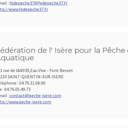
ail :
fedepeche37@fedepeche37.fr
tp://www.fedepeche37.fr
édération de l' Isère pour la Pêche 
quatique
1 rue de l&#039,Eau Vive - Font Besset
8210 SAINT-QUENTIN-SUR-ISERE
léphone :
04.76.31.06.00
x :
04.76.05.49.73
ail :
contact@peche-isere.com
tp://www.peche-isere.com