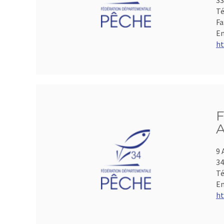
33
Té
Fa
Em
ht
F
A
9 
3
Té
Em
ht