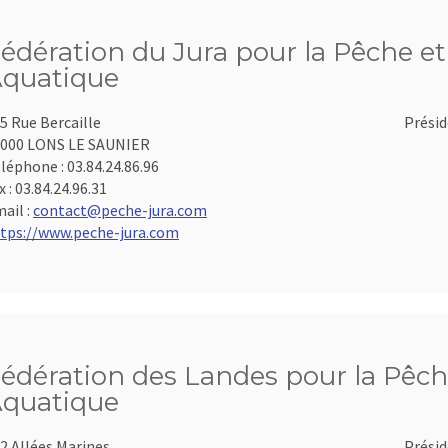
édération du Jura pour la Pêche et 
quatique
5 Rue Bercaille
Présid
000 LONS LE SAUNIER
léphone :
03.84.24.86.96
x :
03.84.24.96.31
ail :
contact@peche-jura.com
tps://www.peche-jura.com
édération des Landes pour la Pêche
quatique
2 Allées Marines
Présid