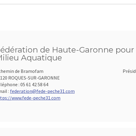
édération de Haute-Garonne pour l
ilieu Aquatique
chemin de Bramofam
Présid
1120 ROQUES-SUR-GARONNE
léphone :
05 61 42 58 64
ail :
federation@fede-peche31.com
tps://www.fede-peche31.com