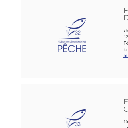
75
3
Té
Em
ht
F
G
10