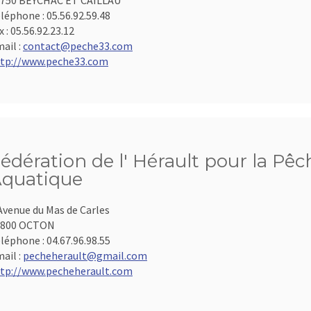
750 BEYCHAC ET CAILLAU
léphone :
05.56.92.59.48
x :
05.56.92.23.12
ail :
contact@peche33.com
tp://www.peche33.com
édération de l' Hérault pour la Pêc
quatique
Avenue du Mas de Carles
4800 OCTON
léphone :
04.67.96.98.55
ail :
pecheherault@gmail.com
tp://www.pecheherault.com