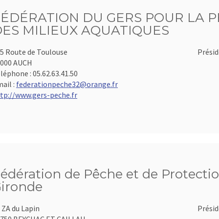
FÉDÉRATION DU GERS POUR LA P
DES MILIEUX AQUATIQUES
5 Route de Toulouse
Présid
2000 AUCH
léphone :
05.62.63.41.50
ail :
federationpeche32@orange.fr
tp://www.gers-peche.fr
édération de Pêche et de Protectio
ironde
 ZA du Lapin
Présid