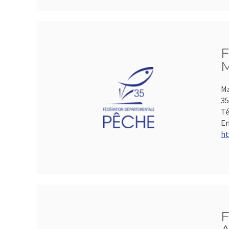
F
M
Ma
35
Té
Em
ht
F