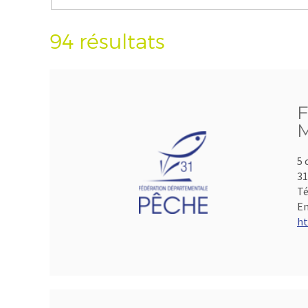
94 résultats
F
M
5 
3
Té
Em
ht