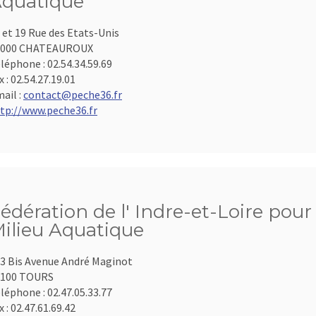
quatique
 et 19 Rue des Etats-Unis
6000 CHATEAUROUX
léphone :
02.54.34.59.69
x :
02.54.27.19.01
ail :
contact@peche36.fr
tp://www.peche36.fr
édération de l' Indre-et-Loire pour
ilieu Aquatique
3 Bis Avenue André Maginot
7100 TOURS
léphone :
02.47.05.33.77
x :
02.47.61.69.42