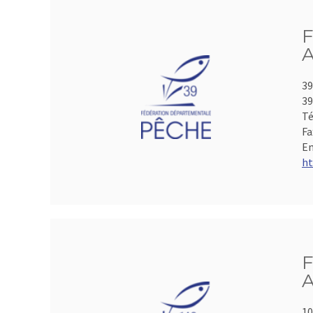
F
A
39
39
Té
Fa
Em
ht
F
A
10