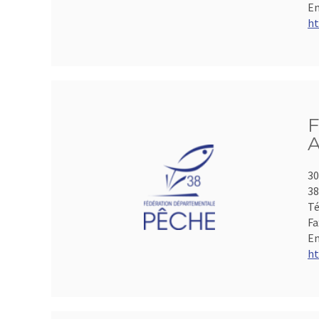
Em
ht
F
A
30
3
Té
Fa
Em
ht