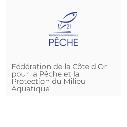
Fédération de la Côte d'Or
pour la Pêche et la
Protection du Milieu
Aquatique
4 rue louis Neel
21000 DIJON
Téléphone :
03.80.57.11.15
Fax :
03.80.55.51.21
Email :
comptabilite@fedepeche21.com