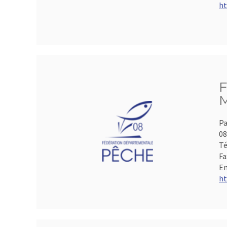
ht
F
M
Pa
0
Té
Fa
Em
ht