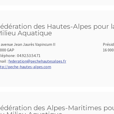
édération des Hautes-Alpes pour la
ilieu Aquatique
 avenue Jean Jaurès Vapincum II
Présid
000 GAP
16 000
léphone :
04.92.53.54.71
ail :
federation@pechehautesalpes.fr
tp://peche-hautes-alpes.com
édération des Alpes-Maritimes pour