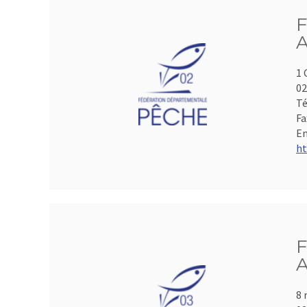
F
A
1 
0
Té
Fa
Em
ht
F
A
8 