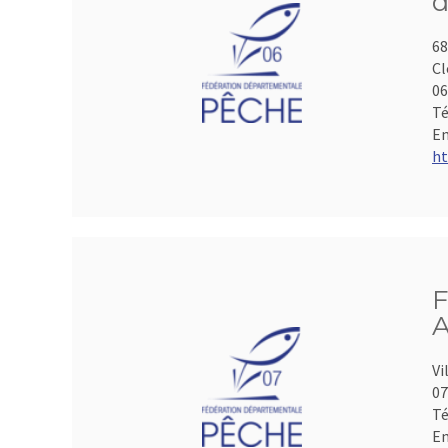
d
68
Cl
06
Té
Em
ht
F
A
Vi
07
Té
Em