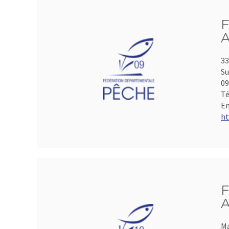
F
A
33
Su
0
Té
Em
ht
F
A
Ma