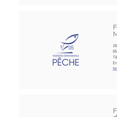
F
M
16
05
Té
Em
ht
F