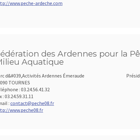
tp://www.peche-ardeche.com
édération des Ardennes pour la Pê
ilieu Aquatique
rc d&#039,Activités Ardennes Émeraude
Présid
8090 TOURNES
léphone :
03.24.56.41.32
x :
03.24.59.31.11
ail :
contact@peche08.fr
tp://www.peche08.fr