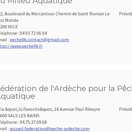
u Milieu Aquatique
2, Boulevard du Mercantour Chemin de Saint Roman Le
Présid
os Manda
200 NICE
léphone :
04 93 72 06 04
ail :
peche06.contact@gmail.com
tps://www.peche06.fr
édération de l'Ardèche pour la Pêch
quatique
lla &quot,la Favorite&quot, 16 Avenue Paul Ribeyre
Présid
600 VALS LES BAINS
léphone :
04.75.37.09.68
ail :
accueil.federation@peche-ardeche.com