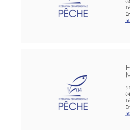
0
Té
Em
ht
F
M
3 
04
Té
Em
ht