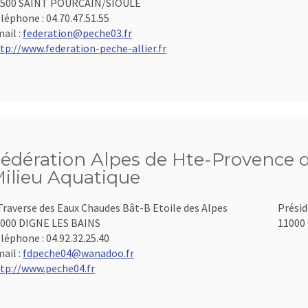
3500 SAINT POURCAIN/SIOULE
léphone :
04.70.47.51.55
ail :
federation@peche03.fr
tp://www.federation-peche-allier.fr
édération Alpes de Hte-Provence d
ilieu Aquatique
Traverse des Eaux Chaudes Bât-B Etoile des Alpes
Présid
000 DIGNE LES BAINS
11000 
léphone :
04.92.32.25.40
ail :
fdpeche04@wanadoo.fr
tp://www.peche04.fr