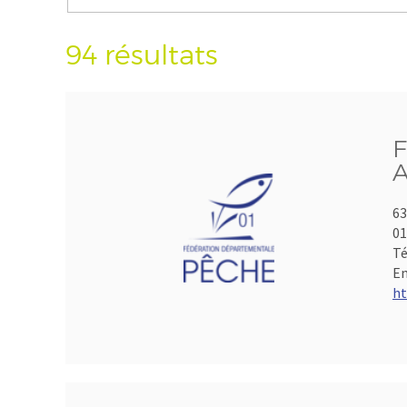
94 résultats
F
A
63
01
Té
Em
ht