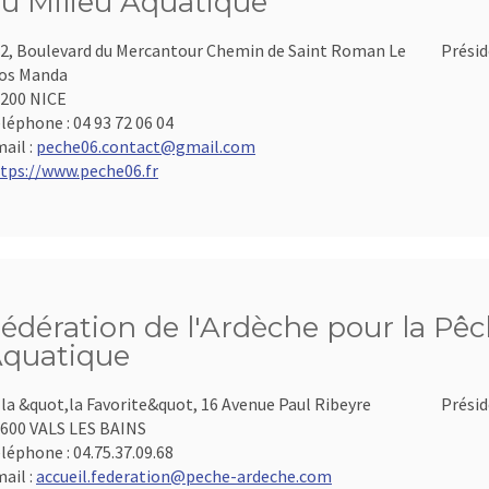
u Milieu Aquatique
2, Boulevard du Mercantour Chemin de Saint Roman Le
Présid
os Manda
200 NICE
léphone :
04 93 72 06 04
ail :
peche06.contact@gmail.com
tps://www.peche06.fr
édération de l'Ardèche pour la Pêch
quatique
lla &quot,la Favorite&quot, 16 Avenue Paul Ribeyre
Présid
600 VALS LES BAINS
léphone :
04.75.37.09.68
ail :
accueil.federation@peche-ardeche.com