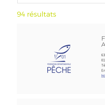
94 résultats
F
A
63
01
Té
Em
ht