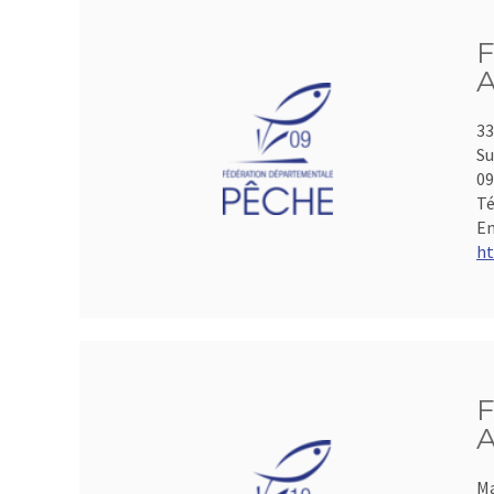
F
A
33
Su
0
Té
Em
ht
F
A
Ma