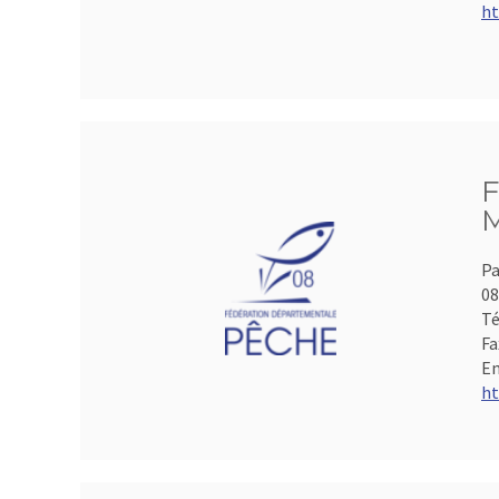
ht
F
M
Pa
0
Té
Fa
Em
ht