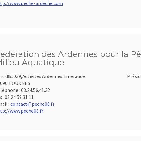
tp://www.peche-ardeche.com
édération des Ardennes pour la Pê
ilieu Aquatique
rc d&#039,Activités Ardennes Émeraude
Présid
8090 TOURNES
léphone :
03.24.56.41.32
x :
03.24.59.31.11
ail :
contact@peche08.fr
tp://www.peche08.fr