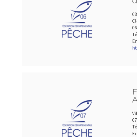
d
68
Cl
06
Té
Em
ht
F
A
Vi
07
Té
Em