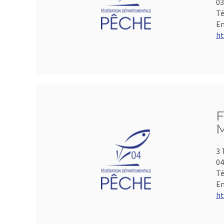
0
Té
Em
ht
F
M
3 
04
Té
Em
ht