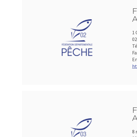
F
A
1 
0
Té
Fa
Em
ht
F
A
8 