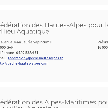
édération des Hautes-Alpes pour la
ilieu Aquatique
 avenue Jean Jaurès Vapincum II
Présid
000 GAP
16 000
léphone :
04.92.53.54.71
ail :
federation@pechehautesalpes.fr
tp://peche-hautes-alpes.com
édération des Alpes-Maritimes pour