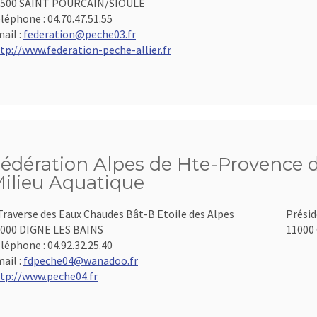
3500 SAINT POURCAIN/SIOULE
léphone :
04.70.47.51.55
ail :
federation@peche03.fr
tp://www.federation-peche-allier.fr
édération Alpes de Hte-Provence d
ilieu Aquatique
Traverse des Eaux Chaudes Bât-B Etoile des Alpes
Présid
000 DIGNE LES BAINS
11000 
léphone :
04.92.32.25.40
ail :
fdpeche04@wanadoo.fr
tp://www.peche04.fr