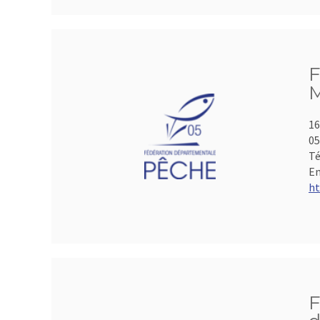
F
M
16
05
Té
Em
ht
F