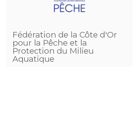
Fédération de la Côte d'Or
pour la Pêche et la
Protection du Milieu
Aquatique
4 rue louis Neel
21000 DIJON
Téléphone :
03.80.57.11.15
Fax :
03.80.55.51.21
Email :
comptabilite@fedepeche21.com
http://www.fedepeche21.com